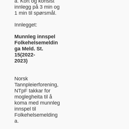
a. Kort og konsist
i
nnlegg på 3 min og
1 min til spørsmål.
Innlegget:
Munnleg innspel
Folkehelsemeldin
ga Meld. St.
15(2022-
2023)
Norsk
Tannpleierforening,
NTpF takkar for
moglegheita til å
koma med munnleg
innspel til
Folkehelsemelding
a.