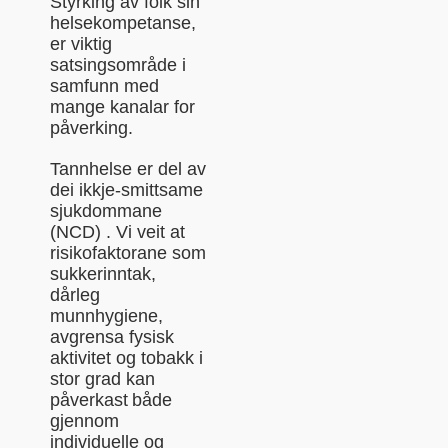
Styrking av folk sin
helsekompetanse,
er viktig
satsingsområde i
samfunn med
mange kanalar for
påverking.
Tannhelse er del av
dei ikkje-smittsame
sjukdommane
(NCD) . Vi veit at
risikofaktorane som
sukkerinntak,
dårleg
munnhygiene,
avgrensa fysisk
aktivitet og tobakk i
stor grad kan
påverkast både
gjennom
individuelle og