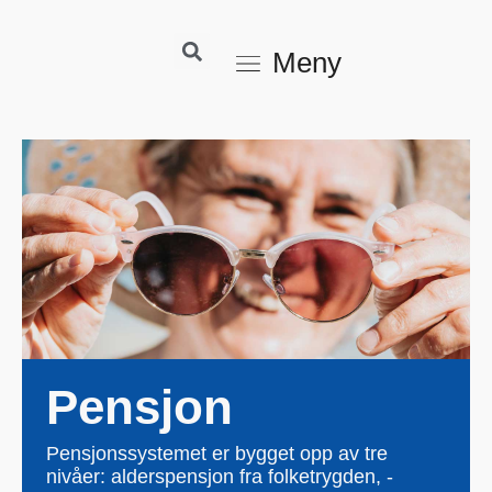
Meny
Pensjon
Pensjonssystemet er bygget opp av tre
nivåer: alderspensjon fra folketrygden, -