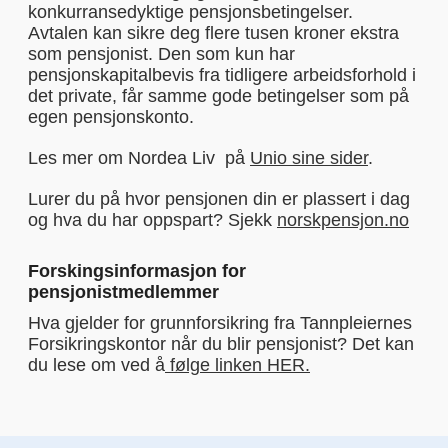
konkurransedyktige pensjonsbetingelser.
Avtalen kan sikre deg flere tusen kroner ekstra
som pensjonist. Den som kun har
pensjonskapitalbevis fra tidligere arbeidsforhold i
det private, får samme gode betingelser som på
egen pensjonskonto.
Les mer om Nordea Liv på
Unio sine sider
.
Lurer du på hvor pensjonen din er plassert i dag
og hva du har oppspart? Sjekk
norskpensjon.no
Forskingsinformasjon for
pensjonistmedlemmer
Hva gjelder for grunnforsikring fra Tannpleiernes
Forsikringskontor når du blir pensjonist? Det kan
du lese om ved å
følge linken HER.