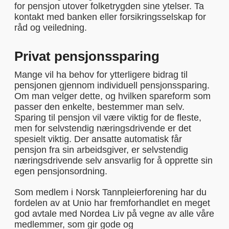
for pensjon utover folketrygden sine ytelser. Ta
kontakt med banken eller forsikringsselskap for
råd og veiledning.
Privat pensjonssparing
Mange vil ha behov for ytterligere bidrag til
pensjonen gjennom individuell pensjonssparing.
Om man velger dette, og hvilken spareform som
passer den enkelte, bestemmer man selv.
Sparing til pensjon vil være viktig for de fleste,
men for selvstendig næringsdrivende er det
spesielt viktig. Der ansatte automatisk får
pensjon fra sin arbeidsgiver, er selvstendig
næringsdrivende selv ansvarlig for å opprette sin
egen pensjonsordning.
Som medlem i Norsk Tannpleierforening har du
fordelen av at Unio har fremforhandlet en meget
god avtale med Nordea Liv på vegne av alle våre
medlemmer, som gir gode og