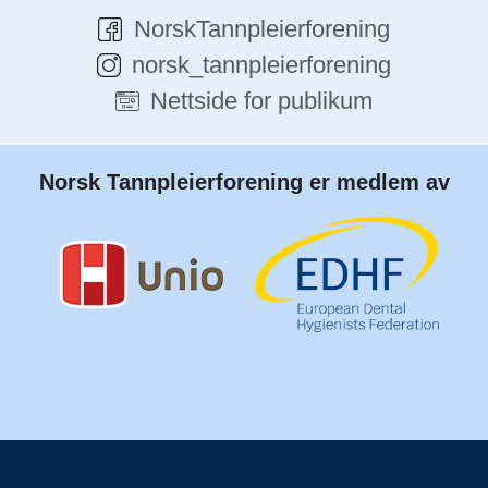
NorskTannpleierforening
norsk_tannpleierforening
Nettside for publikum
Norsk Tannpleierforening er medlem av