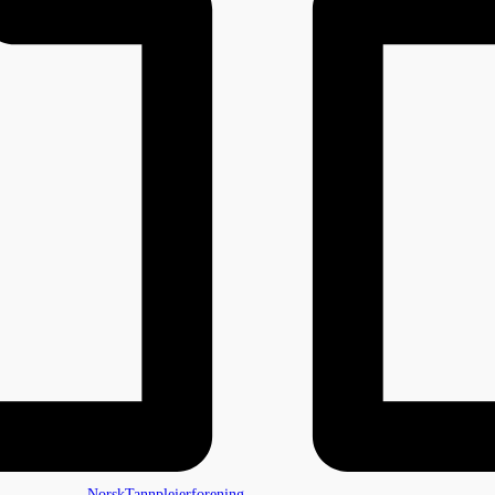
NorskTannpleierforening