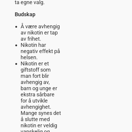
ta egne valg.
Budskap
Å være avhengig
av nikotin er tap
av frihet.
Nikotin har
negativ effekt på
helsen.
Nikotin er et
giftstoff som
man fort blir
avhengig av,
barn og unge er
ekstra sårbare
for å utvikle
avhengighet.
Mange synes det
å slutte med
nikotin er veldig
vanskelig og