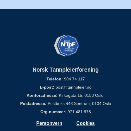
Norsk Tannpleierforening
Telefon:
904 74 117
E-post:
post@tannpleier.no
Kontoradresse:
Kirkegata 15, 0153 Oslo
Postadresse:
Postboks 446 Sentrum, 0104 Oslo
Org.nummer:
971 481 978
Personvern
Cookies