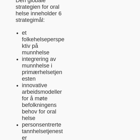
Den globale
strategien for oral
helse inneholder 6
strategimål:
et
folkehelseperspe
ktiv på
munnhelse
integrering av
munnhelse i
primærhelsetjen
esten
innovative
arbeidsmodeller
for å møte
befolkningens
behov for oral
helse
personsentrerte
tannhelsetjenest
er