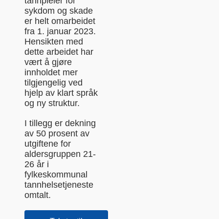
tannpleier for
sykdom og skade
er helt omarbeidet
fra 1. januar 2023.
Hensikten med
dette arbeidet har
vært å gjøre
innholdet mer
tilgjengelig ved
hjelp av klart språk
og ny struktur.
I tillegg er dekning
av 50 prosent av
utgiftene for
aldersgruppen 21-
26 år i
fylkeskommunal
tannhelsetjeneste
omtalt.