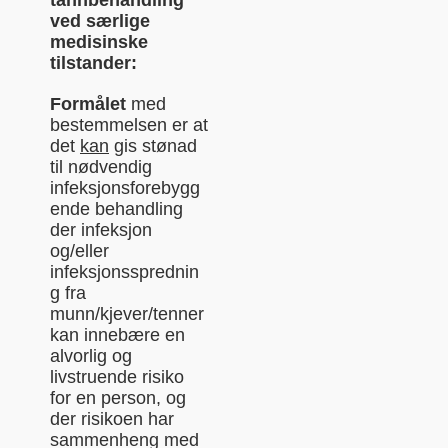
ved særlige
medisinske
tilstander:
Formålet
med
bestemmelsen er at
det
kan
gis stønad
til nødvendig
infeksjonsforebygg
ende behandling
der infeksjon
og/eller
infeksjonssprednin
g fra
munn/kjever/tenner
kan innebære en
alvorlig og
livstruende risiko
for en person, og
der risikoen har
sammenheng med