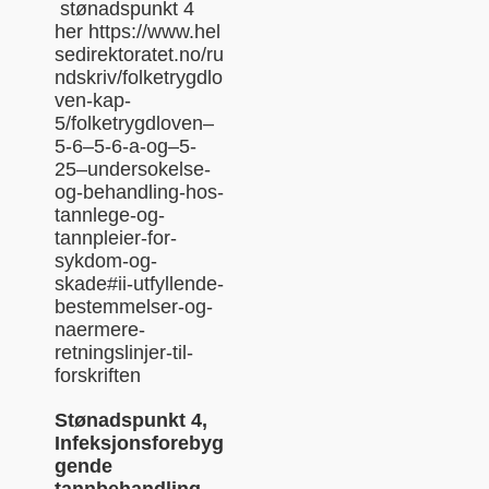
stønadspunkt 4
her
https://www.hel
sedirektoratet.no/ru
ndskriv/folketrygdlo
ven-kap-
5/folketrygdloven–
5-6–5-6-a-og–5-
25–undersokelse-
og-behandling-hos-
tannlege-og-
tannpleier-for-
sykdom-og-
skade#ii-utfyllende-
bestemmelser-og-
naermere-
retningslinjer-til-
forskriften
Stønadspunkt 4,
Infeksjonsforebyg
gende
tannbehandling