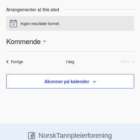
Arrangementer at this sted
Ingen resultater funnet.
M
e
r
Kommende
k
n
V
a
d
e
Arrangementer
Forrige
I dag
Neste
l
Arrangeme
g
d
Abonner på kalender
a
t
o
.
NorskTannpleierforening