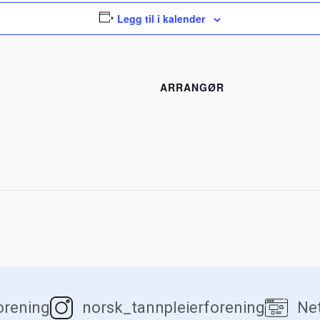
Legg til i kalender
ARRANGØR
orening
norsk_tannpleierforening
Net