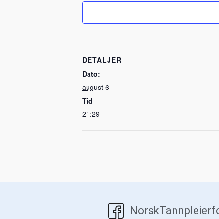
DETALJER
Dato:
august 6
Tid
21:29
NorskTannpleierf