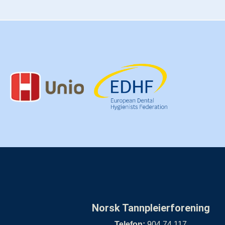
Norsk Tannpleierforening
Telefon:
904 74 117