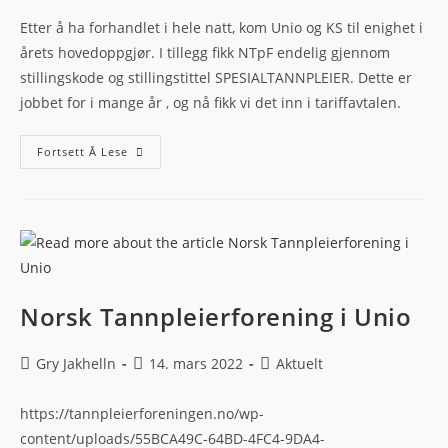
Etter å ha forhandlet i hele natt, kom Unio og KS til enighet i
årets hovedoppgjør. I tillegg fikk NTpF endelig gjennom
stillingskode og stillingstittel SPESIALTANNPLEIER. Dette er
jobbet for i mange år , og nå fikk vi det inn i tariffavtalen.
Fortsett Å Lese
Norsk Tannpleierforening i Unio
Gry Jakhelln
14. mars 2022
Aktuelt
https://tannpleierforeningen.no/wp-
content/uploads/55BCA49C-64BD-4FC4-9DA4-