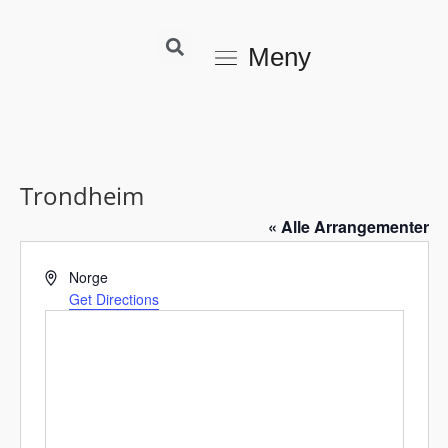
Meny
Trondheim
« Alle Arrangementer
A
Norge
d
Get Directions
d
r
e
s
s