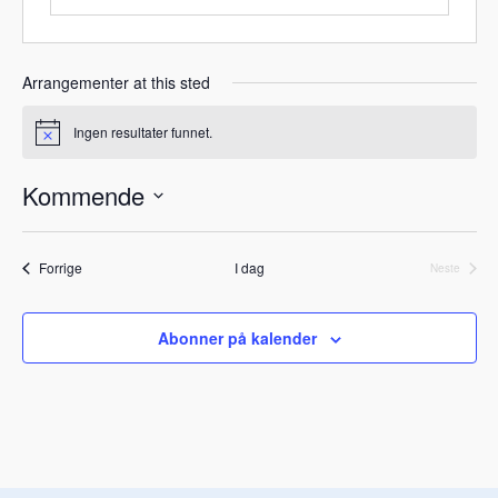
Arrangementer at this sted
Ingen resultater funnet.
M
e
r
Kommende
k
n
V
a
d
e
Arrangementer
Forrige
I dag
Neste
l
Arrangeme
g
d
Abonner på kalender
a
t
o
.