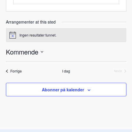
Arrangementer at this sted
Ingen resultater funnet.
M
e
r
Kommende
k
n
V
a
d
e
Arrangementer
Forrige
I dag
Neste
l
Arrangeme
g
d
Abonner på kalender
a
t
o
.