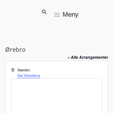
Meny
Ørebro
« Alle Arrangementer
A
Sweden
d
Get Directions
d
r
e
s
s