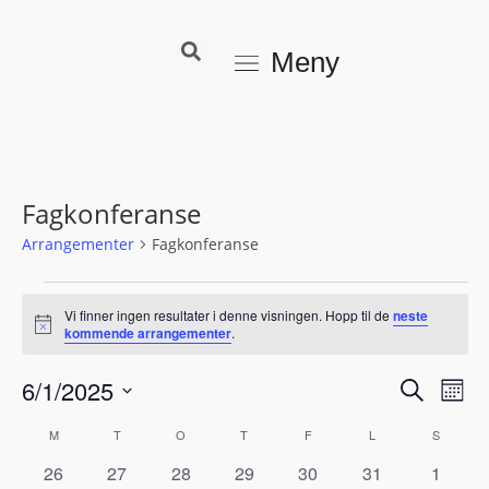
Meny
Fagkonferanse
Arrangementer
Fagkonferanse
Vi finner ingen resultater i denne visningen. Hopp til de
neste
M
kommende arrangementer
.
e
r
6/1/2025
A
A
k
S
M
n
r
ø
r
a
V
å
K
M
T
O
T
F
L
k
S
d
r
r
n
e
a
a
0
0
0
0
0
0
0
26
27
28
29
30
31
1
e
l
a