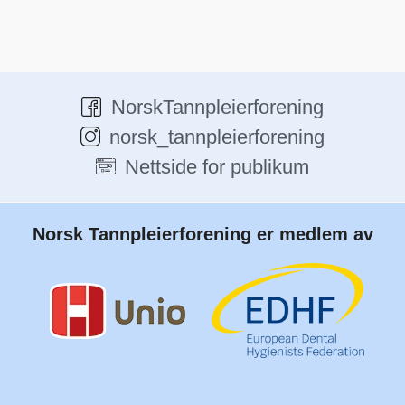
d
o
V
n
i
e
w
NorskTannpleierforening
s
norsk_tannpleierforening
N
Nettside for publikum
a
v
i
Norsk Tannpleierforening er medlem av
g
a
t
i
o
n