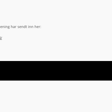
rening har sendt inn her:
d/