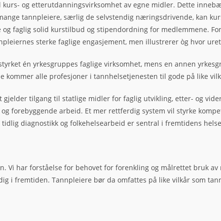
 all kurs- og etterutdanningsvirksomhet av egne midler. Dette innebæ
 mange tannpleiere, særlig de selvstendig næringsdrivende, kan kurs
g faglig solid kurstilbud og stipendordning for medlemmene. Foren
nnpleiernes sterke faglige engasjement, men illustrerer òg hvor uret
r styrket én yrkesgruppes faglige virksomhet, mens en annen yrkes
de kommer alle profesjoner i tannhelsetjenesten til gode på like vil
jelder tilgang til statlige midler for faglig utvikling, etter- og vid
og forebyggende arbeid. Et mer rettferdig system vil styrke kompet
, tidlig diagnostikk og folkehelsearbeid er sentral i fremtidens he
 Vi har forståelse for behovet for forenkling og målrettet bruk av
ig i fremtiden. Tannpleiere bør da omfattes på like vilkår som tannl