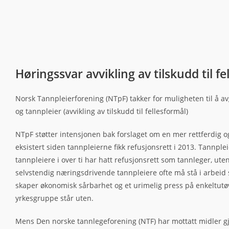
Høringssvar avvikling av tilskudd til fe
Norsk Tannpleierforening (NTpF) takker for muligheten til å avg
og tannpleier (avvikling av tilskudd til fellesformål)
NTpF støtter intensjonen bak forslaget om en mer rettferdig og
eksistert siden tannpleierne fikk refusjonsrett i 2013. Tannple
tannpleiere i over ti har hatt refusjonsrett som tannleger, ute
selvstendig næringsdrivende tannpleiere ofte må stå i arbeid se
skaper økonomisk sårbarhet og et urimelig press på enkeltut
yrkesgruppe står uten.
Mens Den norske tannlegeforening (NTF) har mottatt midler gjen