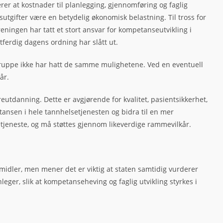
rer at kostnader til planlegging, gjennomføring og faglig
utgifter være en betydelig økonomisk belastning. Til tross for
ingen har tatt et stort ansvar for kompetanseutvikling i
tferdig dagens ordning har slått ut.
gruppe ikke har hatt de samme mulighetene. Ved en eventuell
kår.
ereutdanning. Dette er avgjørende for kvalitet, pasientsikkerhet,
ansen i hele tannhelsetjenesten og bidra til en mer
lsetjeneste, og må støttes gjennom likeverdige rammevilkår.
 midler, men mener det er viktig at staten samtidig vurderer
eger, slik at kompetanseheving og faglig utvikling styrkes i