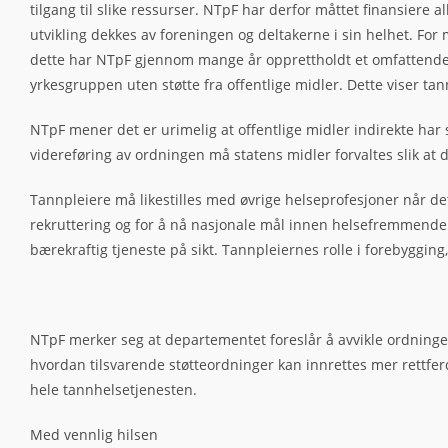
tilgang til slike ressurser. NTpF har derfor måttet finansiere
utvikling dekkes av foreningen og deltakerne i sin helhet. For
dette har NTpF gjennom mange år opprettholdt et omfattende o
yrkesgruppen uten støtte fra offentlige midler. Dette viser ta
NTpF mener det er urimelig at offentlige midler indirekte ha
videreføring av ordningen må statens midler forvaltes slik at 
Tannpleiere må likestilles med øvrige helseprofesjoner når det g
rekruttering og for å nå nasjonale mål innen helsefremmende 
bærekraftig tjeneste på sikt. Tannpleiernes rolle i forebygging
NTpF merker seg at departementet foreslår å avvikle ordningen.
hvordan tilsvarende støtteordninger kan innrettes mer rettferd
hele tannhelsetjenesten.
Med vennlig hilsen