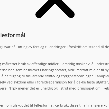
llesformål
i svar på Høring av forslag til endringer i forskrift om stønad til 
 målrettet bruk av offentlige midler. Samtidig ønsker vi å understr
ierne har, som beskrevet i høringsnotatet, aldri mottatt midler til 
n å ha tilgang til tilsvarende støtte- og trygghetsordninger. Tannpl
lv ved sykdom eller i foreldrepermisjon for å dekke faste utgifter, 
øvere. NTpF mener det er uheldig og i strid med prinsippet om li
nom tilskuddet til fellesformål, og brukt disse til å finansiere ku