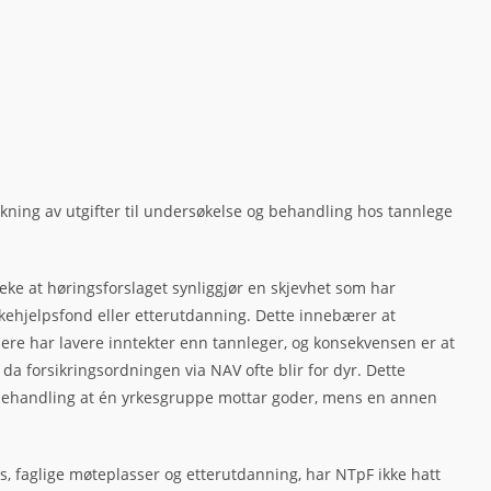
dekning av utgifter til undersøkelse og behandling hos tannlege
eke at høringsforslaget synliggjør en skjevhet som har
sykehjelpsfond eller etterutdanning. Dette innebærer at
eiere har lavere inntekter enn tannleger, og konsekvensen er at
da forsikringsordningen via NAV ofte blir for dyr. Dette
kebehandling at én yrkesgruppe mottar goder, mens en annen
rs, faglige møteplasser og etterutdanning, har NTpF ikke hatt