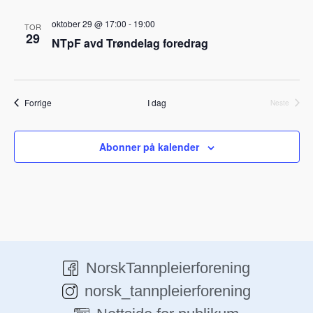
t
o
oktober 29 @ 17:00
-
19:00
TOR
29
.
NTpF avd Trøndelag foredrag
Arrangementer
Forrige
I dag
Neste
Arrangeme
Abonner på kalender
NorskTannpleierforening
norsk_tannpleierforening