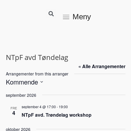
Meny
NTpF avd Tøndelag
« Alle Arrangementer
Arrangementer from this arrangør
Kommende
V
september 2026
e
l
september 4 @ 17:00
-
19:00
FRE
g
4
NTpF avd. Trøndelag workshop
d
a
oktober 2026