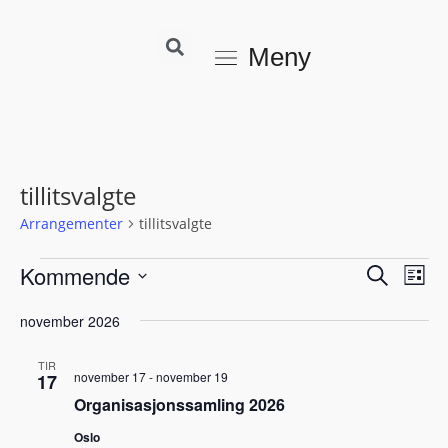
Meny
tillitsvalgte
Arrangementer
tillitsvalgte
Kommende
A
A
S
L
r
ø
r
V
i
k
r
november 2026
r
s
e
a
t
l
a
TIR
n
e
november 17
-
november 19
g
17
n
g
Organisasjonssamling 2026
d
g
e
a
Oslo
e
m