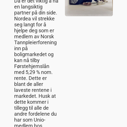
Da er det viktig å ha
en langsiktig
partner på din side.
Nordea vil strekke
seg langt for å
hjelpe deg som er
medlem av Norsk
Tannpleierforening
inn på
boligmarkedet og
kan nå tilby
Førstehjemslån
med 5,29 % nom.
rente. Dette er
blant de aller
laveste rentene i
markedet. Husk at
dette kommer i
tillegg til alle de
andre fordelene du
har som Unio-
medlem hos