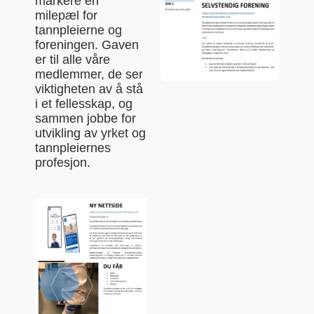
markere
en
milepæl
for
tannpleierne og
foreningen
.
G
aven
er
til alle våre
medlemmer, de ser
viktigheten av å
stå
i et fellesska
p,
og
sammen
jobbe
for
utvikling av
yrket og
tannpleierne
s
profesjon.