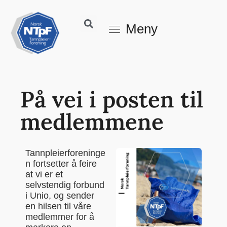
Meny
På vei i posten til
medlemmene
Tannpleierforeninge
n
fortsetter å
feire
at vi
er et
selvstendig forbund
i
Unio
, og s
ender
en
hilsen
til våre
medlemmer for å