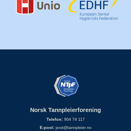
Norsk Tannpleierforening
Telefon:
904 74 117
E-post:
post@tannpleier.no