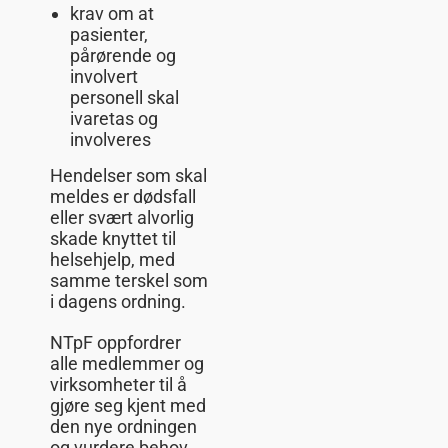
krav om at
pasienter,
pårørende og
involvert
personell skal
ivaretas og
involveres
Hendelser som skal
meldes er dødsfall
eller svært alvorlig
skade knyttet til
helsehjelp, med
samme terskel som
i dagens ordning.
NTpF oppfordrer
alle medlemmer og
virksomheter til å
gjøre seg kjent med
den nye ordningen
og vurdere behov