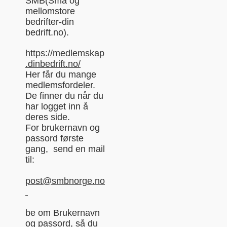
SMB(Små og
mellomstore
bedrifter-din
bedrift.no).
https://medlemskap
.dinbedrift.no/
Her får du mange
medlemsfordeler.
De finner du når du
har logget inn å
deres side.
For brukernavn og
passord første
gang, send en mail
til:
post@smbnorge.no
be om Brukernavn
og passord, så du