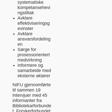
systematiske
kompetansehevi
ngstiltak
Avklare
effektiviseringsg
evinster
Avklare
ansvarsfordeling
en
Sørge for
prosessorientert
medvirkning
Informere og
samarbeide med
eksterne aktører
NIFU gjennomførte
til sammen 19
intervjuer med 45
informanter fra
Bibliotekarforbunde
t, Forskerforbundet,