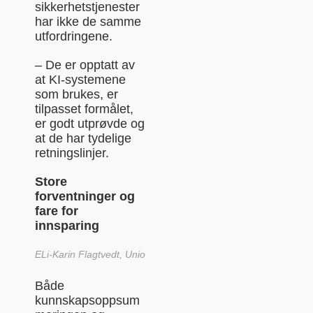
sikkerhetstjenester
har ikke de samme
utfordringene.
– De er opptatt av
at KI-systemene
som brukes, er
tilpasset formålet,
er godt utprøvde og
at de har tydelige
retningslinjer.
Store
forventninger og
fare for
innsparing
ELi-Karin Flagtvedt, Unio
Både
kunnskapsoppsum