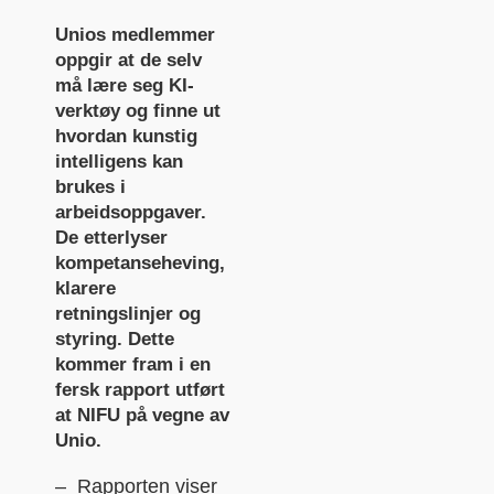
Unios medlemmer
oppgir at de selv
må lære seg KI-
verktøy og finne ut
hvordan kunstig
intelligens kan
brukes i
arbeidsoppgaver.
De etterlyser
kompetanseheving,
klarere
retningslinjer og
styring. Dette
kommer fram i en
fersk rapport utført
at NIFU på vegne av
Unio.
– Rapporten viser