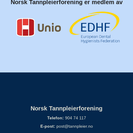
Norsk Tannpleierforening er medlem av
Norsk Tannpleierforening
Telefon:
904 74 117
E-post:
post@tannpleier.no