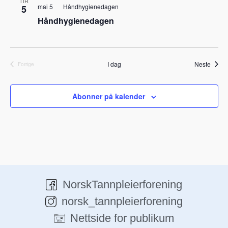
n
TIR
mai 5
Håndhygienedagen
5
i
Håndhygienedagen
e
w
s
Arran
I dag
Neste
Forrige
N
Arrangementer
a
v
Abonner på kalender
i
g
a
t
i
o
NorskTannpleierforening
n
norsk_tannpleierforening
Nettside for publikum