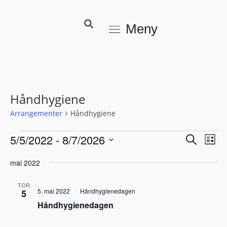
Meny
Håndhygiene
Arrangementer
Håndhygiene
5/5/2022
 - 
8/7/2026
A
A
S
L
r
ø
r
V
i
k
r
mai 2022
r
s
e
a
t
l
a
TOR
n
e
5. mai 2022
Håndhygienedagen
g
5
n
g
Håndhygienedagen
d
g
e
a
e
m